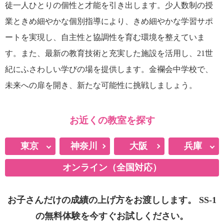
徒一人ひとりの個性と才能を引き出します。少人数制の授
業ときめ細やかな個別指導により、きめ細やかな学習サポ
ートを実現し、自主性と協調性を育む環境を整えていま
す。また、最新の教育技術と充実した施設を活用し、21世
紀にふさわしい学びの場を提供します。金襴会中学校で、
未来への扉を開き、新たな可能性に挑戦しましょう。
お近くの教室を探す
東京
神奈川
大阪
兵庫
オンライン（全国対応）
月島
西宮北口
お茶の水
明石
お子さんだけの成績の上げ方をお渡しします。
SS-1
白金台
の無料体験を今すぐお試しください。
渋谷