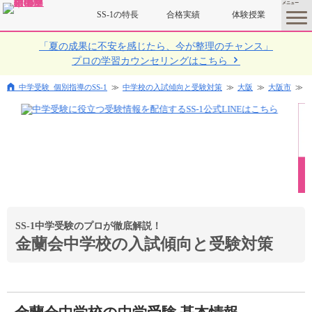
SS-1の特長
合格実績
体験授業
toggle
menu
「夏の成果に不安を感じたら、今が整理のチャンス」
プロの学習カウンセリングはこちら
中学受験 個別指導のSS-1
中学校の入試傾向と受験対策
大阪
大阪市
SS-1中学受験のプロが徹底解説！
金蘭会中学校の入試傾向と受験対策