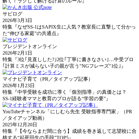
解く！ラクして解ける計算のルール』
サピログ
2026年3月3日
特集『なぜSS-1はSAPIX生に人気？教室長に直撃して分かっ
た“伸びる家庭”の共通点』
プレジデントオンライン
2026年2月1日
特集『3位｢見直しした?｣2位｢丁寧に書きなさい｣…中受プロ
｢計算ミスが減らない子の親が言う"NGフレーズ"1位｣』
マイナビ子育て（PR／タイアップ記事）
2026年1月23日
特集『中学受験を成功に導く「個別指導」の真価とは？
SS-1経験者ママと教育のプロが語る“学習の要”』
YouTubeチャンネル「にしむら先生 受験指導専門家」（PR
／タイアップ動画）
2025年12月20日
特集『【今ならまだ間に合う】成績を巻き返して志望校に合
格する“起死回生の手段”TOP5』