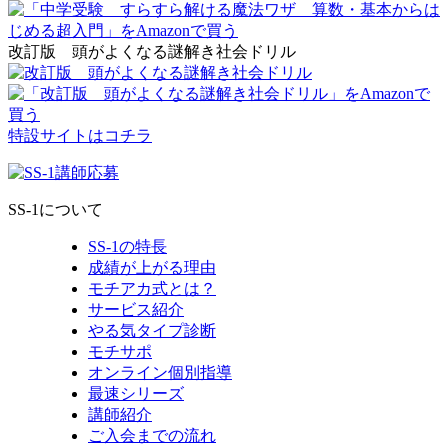
改訂版 頭がよくなる謎解き社会ドリル
特設サイトはコチラ
SS-1について
SS-1の特長
成績が上がる理由
モチアカ式とは？
サービス紹介
やる気タイプ診断
モチサポ
オンライン個別指導
最速シリーズ
講師紹介
ご入会までの流れ