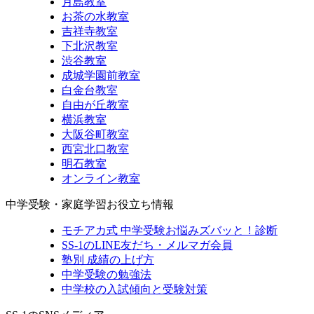
月島教室
お茶の水教室
吉祥寺教室
下北沢教室
渋谷教室
成城学園前教室
白金台教室
自由が丘教室
横浜教室
大阪谷町教室
西宮北口教室
明石教室
オンライン教室
中学受験・家庭学習お役立ち情報
モチアカ式 中学受験お悩みズバッと！診断
SS-1のLINE友だち・メルマガ会員
塾別 成績の上げ方
中学受験の勉強法
中学校の入試傾向と受験対策