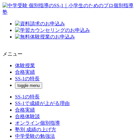
メニュー
体験授業
合格実績
SS-1の特長
toggle menu
SS-1の特長
SS-1で成績が上がる理由
合格実績
合格体験談
オンライン個別指導
塾別 成績の上げ方
中学受験の勉強法