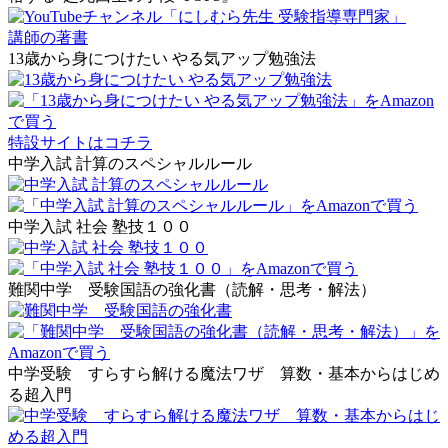
講師の著書
13歳から身につけたい やる気アップ勉強法
特設サイトはコチラ
中学入試 計算のスペシャルルール
中学入試 社会 塾技１００
難関中学 受験国語の強化書（読解・思考・解法）
中学受験 すらすら解ける魔法ワザ 算数・基本からはじめ
る超入門