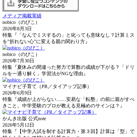
メディア掲載実績
nobico（のびこ）
2026年8月3日
特集『「なんでミスするの」と叱っても意味なし？計算ミス
を”折れない心”に変える親の関わり方』
nobico（のびこ）
2026年7月30日
特集『夏休みの間違った努力で算数の成績が下がる？「ドリ
ルを一通り解く」学習法がNGな理由』
マイナビ子育て（PR／タイアップ記事）
2026年6月9日
特集『成績が上がらない……安易な「転塾」の前に親がすべ
きこと。中学受験のプロが教える見極めのサインは？』
かんき出版 公式note
2026年5月12日
特集『【中学入試を制する計算力・第３回】計算は「型」で