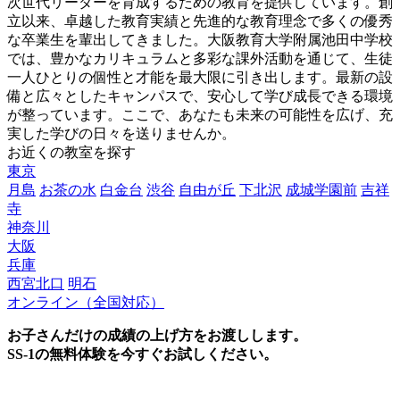
次世代リーダーを育成するための教育を提供しています。創
立以来、卓越した教育実績と先進的な教育理念で多くの優秀
な卒業生を輩出してきました。大阪教育大学附属池田中学校
では、豊かなカリキュラムと多彩な課外活動を通じて、生徒
一人ひとりの個性と才能を最大限に引き出します。最新の設
備と広々としたキャンパスで、安心して学び成長できる環境
が整っています。ここで、あなたも未来の可能性を広げ、充
実した学びの日々を送りませんか。
お近くの教室を探す
東京
月島
お茶の水
白金台
渋谷
自由が丘
下北沢
成城学園前
吉祥
寺
神奈川
大阪
兵庫
西宮北口
明石
オンライン（全国対応）
お子さんだけの成績の上げ方をお渡しします。
SS-1の無料体験を今すぐお試しください。