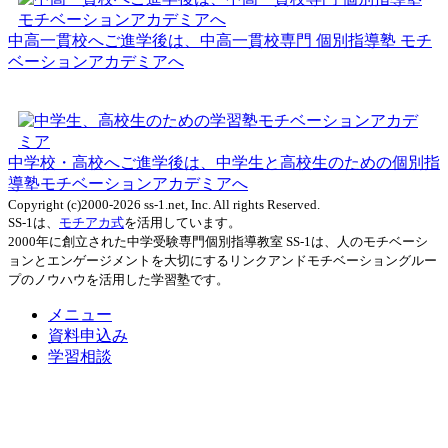
中高一貫校へご進学後は、中高一貫校専門 個別指導塾 モチ
ベーションアカデミアへ
中学校・高校へご進学後は、中学生と高校生のための個別指
導塾モチベーションアカデミアへ
Copyright (c)2000-2026 ss-1.net, Inc. All rights Reserved.
SS-1は、
モチアカ式
を活用しています。
2000年に創立された中学受験専門個別指導教室 SS-1は、人のモチベーシ
ョンとエンゲージメントを大切にするリンクアンドモチベーショングルー
プのノウハウを活用した学習塾です。
メニュー
資料申込み
学習相談
体験を予約
近くの教室
オンライン対応