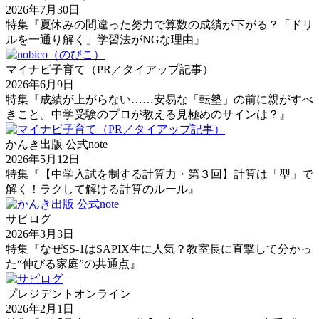
2026年7月30日
特集『夏休みの間違った努力で算数の成績が下がる？「ドリ
ルを一通り解く」学習法がNGな理由』
マイナビ子育て（PR／タイアップ記事）
2026年6月9日
特集『成績が上がらない……安易な「転塾」の前に親がすべ
きこと。中学受験のプロが教える見極めのサインは？』
かんき出版 公式note
2026年5月12日
特集『【中学入試を制する計算力・第３回】計算は「型」で
解く！ラクして解ける計算のルール』
サピログ
2026年3月3日
特集『なぜSS-1はSAPIX生に人気？教室長に直撃して分かっ
た“伸びる家庭”の共通点』
プレジデントオンライン
2026年2月1日