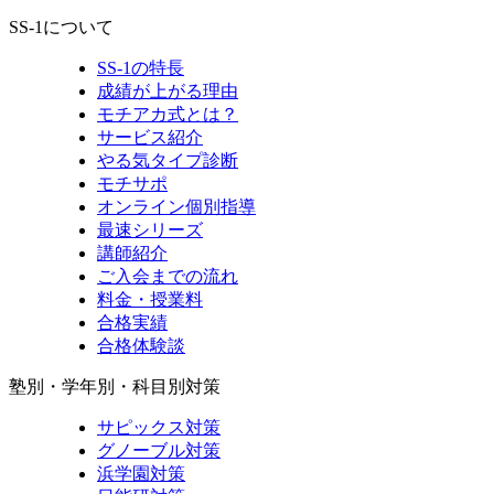
SS-1について
SS-1の特長
成績が上がる理由
モチアカ式とは？
サービス紹介
やる気タイプ診断
モチサポ
オンライン個別指導
最速シリーズ
講師紹介
ご入会までの流れ
料金・授業料
合格実績
合格体験談
塾別・学年別・科目別対策
サピックス対策
グノーブル対策
浜学園対策