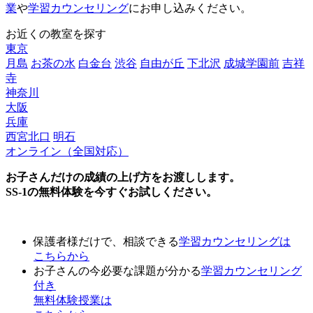
業
や
学習カウンセリング
にお申し込みください。
お近くの教室を探す
東京
月島
お茶の水
白金台
渋谷
自由が丘
下北沢
成城学園前
吉祥
寺
神奈川
大阪
兵庫
西宮北口
明石
オンライン（全国対応）
お子さんだけの成績の上げ方をお渡しします。
SS-1の無料体験を今すぐお試しください。
保護者様だけで、相談できる
学習カウンセリング
は
こちらから
お子さんの今必要な課題が分かる
学習カウンセリング
付き
無料体験授業
は