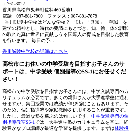
〒761-8022
香川県高松市鬼無町佐料469番地1
電話：087-881-7800 ファクス：087-881-7878
香川誠陵中学校はどんな学校？ 「誠」「良知」「至誠」を
建学の精神とし、時代の要請にもとづき、知、徳、体の調和
の取れた真に世界に貢献しうる国際人の育成を目指した教育
を行います。 毎日の予...
香川誠陵中学校の詳細はこちら
高松市にお住いの中学受験を目指すお子さんのサ
ポートは、中学受験 個別指導のSS-1にお任せくだ
さい！
高松市で中学受験を目指すお子さんには、中学入試専門のカ
リキュラムが必要です。多くの親御さんが大手進学塾に通わ
せますが、集団授業では成績が伸び悩むこともあります。そ
のため、個別指導塾や家庭教師を併用することが重要です。
しかし、最適な塾を選ぶのは難しいです。
中学受験専門の個
別指導教室SS-1
では、大手進学塾のカリキュラムを基に、経
験豊かなプロ講師が最適な学習を提供します。まずは
体験授