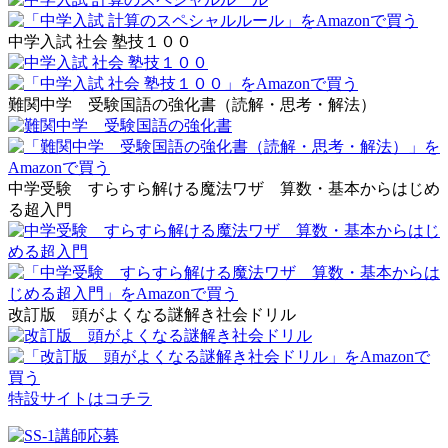
中学入試 社会 塾技１００
難関中学 受験国語の強化書（読解・思考・解法）
中学受験 すらすら解ける魔法ワザ 算数・基本からはじめ
る超入門
改訂版 頭がよくなる謎解き社会ドリル
特設サイトはコチラ