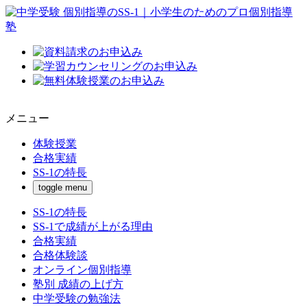
メニュー
体験授業
合格実績
SS-1の特長
toggle menu
SS-1の特長
SS-1で成績が上がる理由
合格実績
合格体験談
オンライン個別指導
塾別 成績の上げ方
中学受験の勉強法