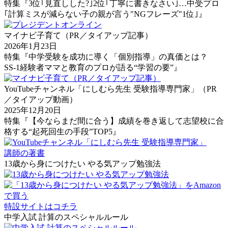
特集『3位｢見直しした?｣2位｢丁寧に書きなさい｣…中受プロ
｢計算ミスが減らない子の親が言う"NGフレーズ"1位｣』
マイナビ子育て（PR／タイアップ記事）
2026年1月23日
特集『中学受験を成功に導く「個別指導」の真価とは？
SS-1経験者ママと教育のプロが語る“学習の要”』
YouTubeチャンネル「にしむら先生 受験指導専門家」（PR
／タイアップ動画）
2025年12月20日
特集『【今ならまだ間に合う】成績を巻き返して志望校に合
格する“起死回生の手段”TOP5』
講師の著書
13歳から身につけたい やる気アップ勉強法
特設サイトはコチラ
中学入試 計算のスペシャルルール