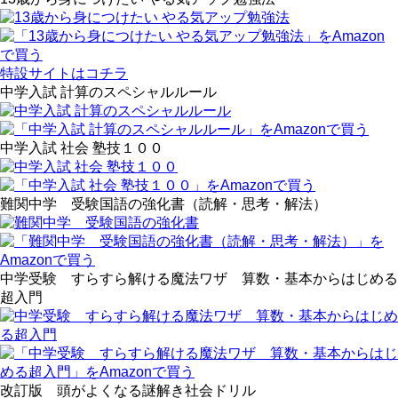
特設サイトはコチラ
中学入試 計算のスペシャルルール
中学入試 社会 塾技１００
難関中学 受験国語の強化書（読解・思考・解法）
中学受験 すらすら解ける魔法ワザ 算数・基本からはじめる
超入門
改訂版 頭がよくなる謎解き社会ドリル