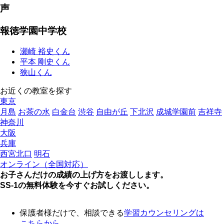
声
報徳学園中学校
瀬崎 裕史くん
平本 剛史くん
狭山くん
お近くの教室を探す
東京
月島
お茶の水
白金台
渋谷
自由が丘
下北沢
成城学園前
吉祥寺
神奈川
大阪
兵庫
西宮北口
明石
オンライン（全国対応）
お子さんだけの成績の上げ方をお渡しします。
SS-1の無料体験を今すぐお試しください。
保護者様だけで、相談できる
学習カウンセリング
は
こちらから