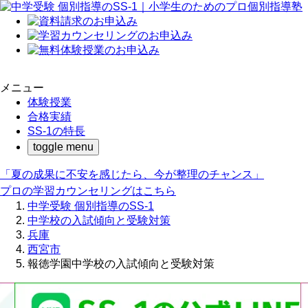
メニュー
体験授業
合格実績
SS-1の特長
toggle menu
「夏の成果に不安を感じたら、今が整理のチャンス」
プロの学習カウンセリングはこちら
中学受験 個別指導のSS-1
中学校の入試傾向と受験対策
兵庫
西宮市
報徳学園中学校の入試傾向と受験対策