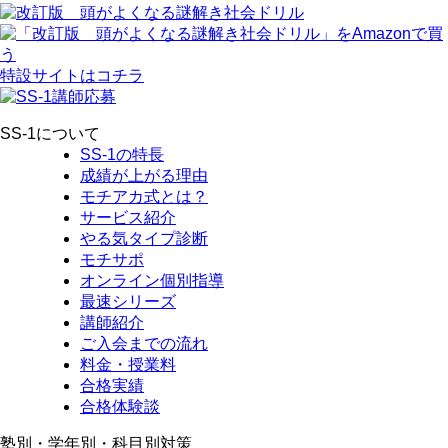
特設サイトはコチラ
SS-1について
SS-1の特長
成績が上がる理由
モチアカ式とは？
サービス紹介
やる気タイプ診断
モチサポ
オンライン個別指導
最速シリーズ
講師紹介
ご入会までの流れ
料金・授業料
合格実績
合格体験談
塾別・学年別・科目別対策