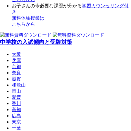
お子さんの今必要な課題が分かる
学習カウンセリング付
き
無料体験授業
は
こちらから
中学校の入試傾向と受験対策
大阪
兵庫
京都
奈良
滋賀
和歌山
岡山
愛媛
香川
高知
広島
東京
千葉