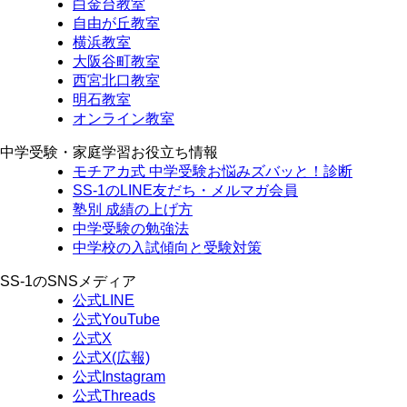
白金台教室
自由が丘教室
横浜教室
大阪谷町教室
西宮北口教室
明石教室
オンライン教室
中学受験・家庭学習お役立ち情報
モチアカ式 中学受験お悩みズバッと！診断
SS-1のLINE友だち・メルマガ会員
塾別 成績の上げ方
中学受験の勉強法
中学校の入試傾向と受験対策
SS-1のSNSメディア
公式LINE
公式YouTube
公式X
公式X(広報)
公式Instagram
公式Threads