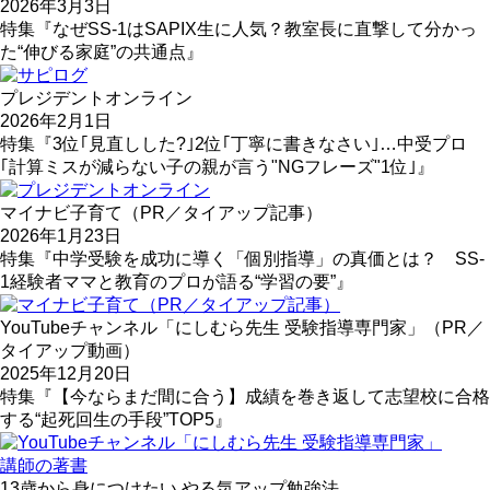
2026年3月3日
特集『なぜSS-1はSAPIX生に人気？教室長に直撃して分かっ
た“伸びる家庭”の共通点』
プレジデントオンライン
2026年2月1日
特集『3位｢見直しした?｣2位｢丁寧に書きなさい｣…中受プロ
｢計算ミスが減らない子の親が言う"NGフレーズ"1位｣』
マイナビ子育て（PR／タイアップ記事）
2026年1月23日
特集『中学受験を成功に導く「個別指導」の真価とは？ SS-
1経験者ママと教育のプロが語る“学習の要”』
YouTubeチャンネル「にしむら先生 受験指導専門家」（PR／
タイアップ動画）
2025年12月20日
特集『【今ならまだ間に合う】成績を巻き返して志望校に合格
する“起死回生の手段”TOP5』
講師の著書
13歳から身につけたい やる気アップ勉強法