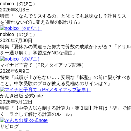
nobico（のびこ）
2026年8月3日
特集『「なんでミスするの」と叱っても意味なし？計算ミス
を”折れない心”に変える親の関わり方』
nobico（のびこ）
2026年7月30日
特集『夏休みの間違った努力で算数の成績が下がる？「ドリル
を一通り解く」学習法がNGな理由』
マイナビ子育て（PR／タイアップ記事）
2026年6月9日
特集『成績が上がらない……安易な「転塾」の前に親がすべき
こと。中学受験のプロが教える見極めのサインは？』
かんき出版 公式note
2026年5月12日
特集『【中学入試を制する計算力・第３回】計算は「型」で解
く！ラクして解ける計算のルール』
サピログ