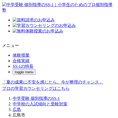
メニュー
体験授業
合格実績
SS-1の特長
toggle menu
「夏の成果に不安を感じたら、今が整理のチャンス」
プロの学習カウンセリングはこちら
中学受験 個別指導のSS-1
中学校の入試傾向と受験対策
広島
広島市