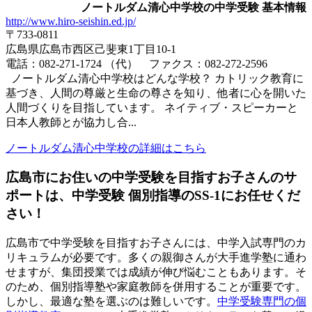
ノートルダム清心中学校の中学受験 基本情報
http://www.hiro-seishin.ed.jp/
〒733-0811
広島県広島市西区己斐東1丁目10-1
電話：082-271-1724 （代） ファクス：082-272-2596
ノートルダム清心中学校はどんな学校？ カトリック教育に
基づき、人間の尊厳と生命の尊さを知り、他者に心を開いた
人間づくりを目指しています。 ネイティブ・スピーカーと
日本人教師とが協力し合...
ノートルダム清心中学校の詳細はこちら
広島市にお住いの中学受験を目指すお子さんのサ
ポートは、中学受験 個別指導のSS-1にお任せくだ
さい！
広島市で中学受験を目指すお子さんには、中学入試専門のカ
リキュラムが必要です。多くの親御さんが大手進学塾に通わ
せますが、集団授業では成績が伸び悩むこともあります。そ
のため、個別指導塾や家庭教師を併用することが重要です。
しかし、最適な塾を選ぶのは難しいです。
中学受験専門の個