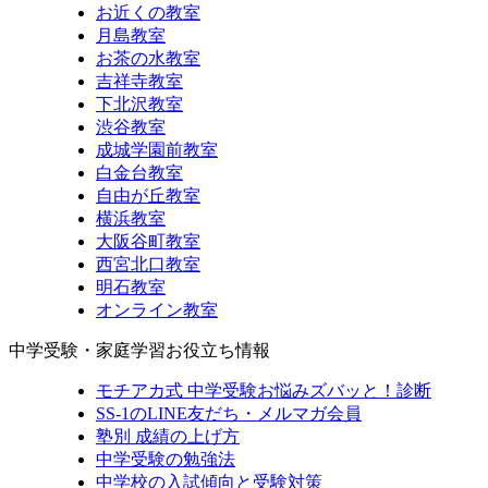
お近くの教室
月島教室
お茶の水教室
吉祥寺教室
下北沢教室
渋谷教室
成城学園前教室
白金台教室
自由が丘教室
横浜教室
大阪谷町教室
西宮北口教室
明石教室
オンライン教室
中学受験・家庭学習お役立ち情報
モチアカ式 中学受験お悩みズバッと！診断
SS-1のLINE友だち・メルマガ会員
塾別 成績の上げ方
中学受験の勉強法
中学校の入試傾向と受験対策