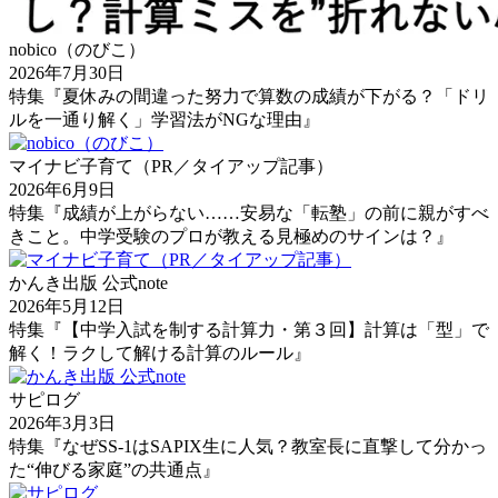
nobico（のびこ）
2026年7月30日
特集『夏休みの間違った努力で算数の成績が下がる？「ドリ
ルを一通り解く」学習法がNGな理由』
マイナビ子育て（PR／タイアップ記事）
2026年6月9日
特集『成績が上がらない……安易な「転塾」の前に親がすべ
きこと。中学受験のプロが教える見極めのサインは？』
かんき出版 公式note
2026年5月12日
特集『【中学入試を制する計算力・第３回】計算は「型」で
解く！ラクして解ける計算のルール』
サピログ
2026年3月3日
特集『なぜSS-1はSAPIX生に人気？教室長に直撃して分かっ
た“伸びる家庭”の共通点』