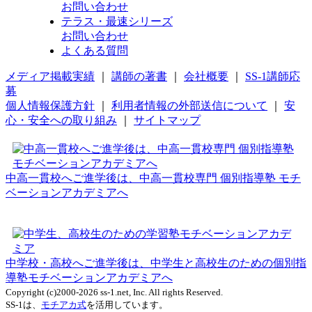
お問い合わせ
テラス・最速シリーズ
お問い合わせ
よくある質問
メディア掲載実績
｜
講師の著書
｜
会社概要
｜
SS-1講師応
募
個人情報保護方針
｜
利用者情報の外部送信について
｜
安
心・安全への取り組み
｜
サイトマップ
中高一貫校へご進学後は、中高一貫校専門 個別指導塾 モチ
ベーションアカデミアへ
中学校・高校へご進学後は、中学生と高校生のための個別指
導塾モチベーションアカデミアへ
Copyright (c)2000-2026 ss-1.net, Inc. All rights Reserved.
SS-1は、
モチアカ式
を活用しています。