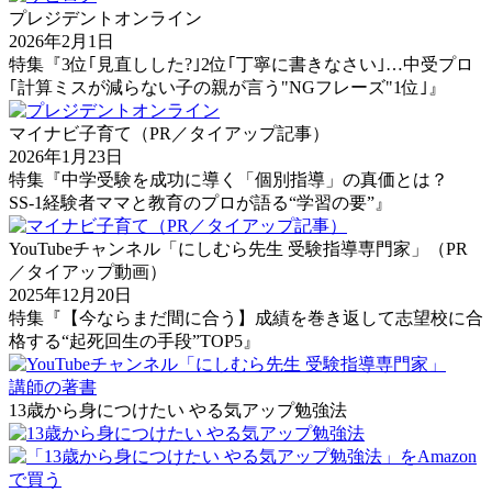
プレジデントオンライン
2026年2月1日
特集『3位｢見直しした?｣2位｢丁寧に書きなさい｣…中受プロ
｢計算ミスが減らない子の親が言う"NGフレーズ"1位｣』
マイナビ子育て（PR／タイアップ記事）
2026年1月23日
特集『中学受験を成功に導く「個別指導」の真価とは？
SS-1経験者ママと教育のプロが語る“学習の要”』
YouTubeチャンネル「にしむら先生 受験指導専門家」（PR
／タイアップ動画）
2025年12月20日
特集『【今ならまだ間に合う】成績を巻き返して志望校に合
格する“起死回生の手段”TOP5』
講師の著書
13歳から身につけたい やる気アップ勉強法