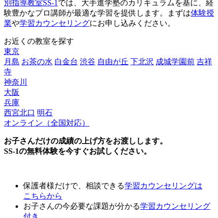
別指導教室SS-1
では、大手進学塾のカリキュラムを基に、経
験豊かなプロ講師が最適な学習を提供します。まずは
体験授
業
や
学習カウンセリング
にお申し込みください。
お近くの教室を探す
東京
月島
お茶の水
白金台
渋谷
自由が丘
下北沢
成城学園前
吉祥
寺
神奈川
大阪
兵庫
西宮北口
明石
オンライン（全国対応）
お子さんだけの成績の上げ方をお渡しします。
SS-1の無料体験を今すぐお試しください。
保護者様だけで、相談できる
学習カウンセリング
は
こちらから
お子さんの今必要な課題が分かる
学習カウンセリング
付き