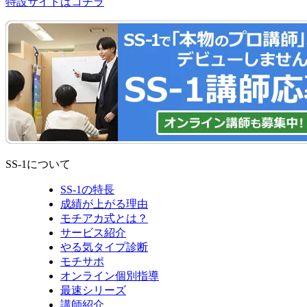
特設サイトはコチラ
SS-1について
SS-1の特長
成績が上がる理由
モチアカ式とは？
サービス紹介
やる気タイプ診断
モチサポ
オンライン個別指導
最速シリーズ
講師紹介