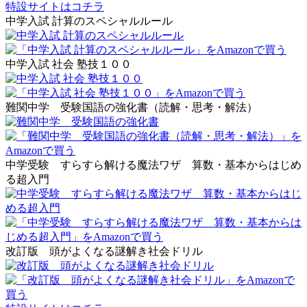
特設サイトはコチラ
中学入試 計算のスペシャルルール
中学入試 社会 塾技１００
難関中学 受験国語の強化書（読解・思考・解法）
中学受験 すらすら解ける魔法ワザ 算数・基本からはじめ
る超入門
改訂版 頭がよくなる謎解き社会ドリル