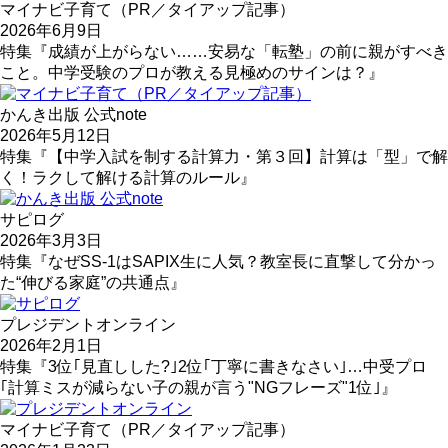
マイナビ子育て（PR／タイアップ記事）
2026年6月9日
特集『成績が上がらない……安易な「転塾」の前に親がすべき
こと。中学受験のプロが教える見極めのサインは？』
かんき出版 公式note
2026年5月12日
特集『【中学入試を制する計算力・第３回】計算は「型」で解
く！ラクして解ける計算のルール』
サピログ
2026年3月3日
特集『なぜSS-1はSAPIX生に人気？教室長に直撃して分かっ
た“伸びる家庭”の共通点』
プレジデントオンライン
2026年2月1日
特集『3位｢見直しした?｣2位｢丁寧に書きなさい｣…中受プロ
｢計算ミスが減らない子の親が言う"NGフレーズ"1位｣』
マイナビ子育て（PR／タイアップ記事）