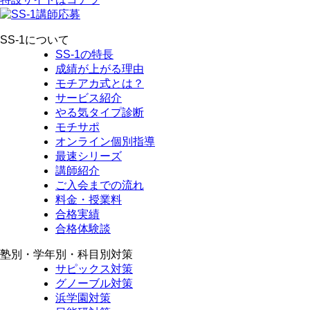
SS-1について
SS-1の特長
成績が上がる理由
モチアカ式とは？
サービス紹介
やる気タイプ診断
モチサポ
オンライン個別指導
最速シリーズ
講師紹介
ご入会までの流れ
料金・授業料
合格実績
合格体験談
塾別・学年別・科目別対策
サピックス対策
グノーブル対策
浜学園対策