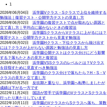
1
2026年06月04日
浜学園Vクラス・Sクラスで上位を維持する
勉強法｜復習テスト・公開学力テストの見直し方
2026年06月02日
浜学園の復習テストで点が取れない原因と
立て直し方｜平均点に届かないときの復習法
2026年06月02日
浜学園SクラスからVクラスに上がるには？
復習テスト・公開学力テストから見直す勉強法
2026年06月02日
浜学園Hクラス・下位クラスから抜け出す
には？クラスが上がらない原因と勉強法の見直し方
2026年06月02日
浜学園公開テストはクラス分けにどう影響
する？落ちたときの見方と復習法
2026年06月02日
浜学園VSSクラスのレベルとは？Vクラス
を目指すために見直すべき勉強法
2026年05月19日
浜学園のクラス分けで落ちたら？H・S・V
クラスの見方と立て直し方
2023年03月25日
反抗期と重なり、浜学園へ転塾しましたが
成績は下がる一方です
2022年11月24日
国語が苦手で浜学園のVクラスとSクラスを
行ったり来たりしています
2022年10月11日
浜学園のVクラスからSクラスへ落ち、算数