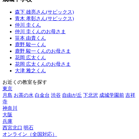
森下 雄亮さん(サピックス)
青木 孝彰さん(サピックス)
仲川 圭くん
仲川 圭くんのお母さま
笹本 由貴くん
鹿野 駿一くん
鹿野 駿一くんのお母さま
花岡 広太くん
花岡 広太くんのお母さま
大津 雅之くん
お近くの教室を探す
東京
月島
お茶の水
白金台
渋谷
自由が丘
下北沢
成城学園前
吉祥
寺
神奈川
大阪
兵庫
西宮北口
明石
オンライン（全国対応）