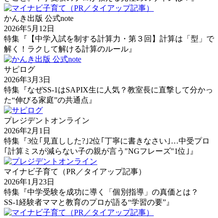
かんき出版 公式note
2026年5月12日
特集『【中学入試を制する計算力・第３回】計算は「型」で
解く！ラクして解ける計算のルール』
サピログ
2026年3月3日
特集『なぜSS-1はSAPIX生に人気？教室長に直撃して分かっ
た“伸びる家庭”の共通点』
プレジデントオンライン
2026年2月1日
特集『3位｢見直しした?｣2位｢丁寧に書きなさい｣…中受プロ
｢計算ミスが減らない子の親が言う"NGフレーズ"1位｣』
マイナビ子育て（PR／タイアップ記事）
2026年1月23日
特集『中学受験を成功に導く「個別指導」の真価とは？
SS-1経験者ママと教育のプロが語る“学習の要”』