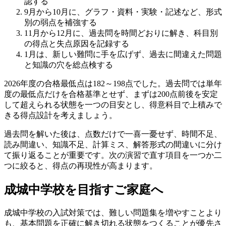
認する
9月から10月に、グラフ・資料・実験・記述など、形式
別の弱点を補強する
11月から12月に、過去問を時間どおりに解き、科目別
の得点と失点原因を記録する
1月は、新しい難問に手を広げず、過去に間違えた問題
と知識の穴を総点検する
2026年度の合格最低点は182～198点でした。過去問では単年
度の最低点だけを合格基準とせず、
まずは200点前後を安定
して超えられる状態を一つの目安とし、得意科目で上積みで
きる得点設計を考えましょう。
過去問を解いた後は、点数だけで一喜一憂せず、時間不足、
読み間違い、知識不足、計算ミス、解答形式の間違いに分け
て振り返ることが重要です。次の演習で直す項目を一つか二
つに絞ると、得点の再現性が高まります。
成城中学校を目指すご家庭へ
成城中学校の入試対策では、難しい問題集を増やすことより
も、基本問題を正確に解き切れる状態をつくることが優先さ