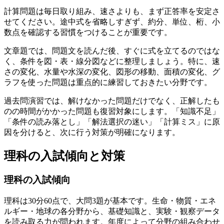
計算問題は毎日取り組み、速さよりも、まず正答率を安定さ
せてください。
途中式を省略しすぎず、約分、単位、桁、小
数点を確認する習慣をつけることが重要です。
文章題では、問題文を読んだ後、すぐに式を立てるのではな
く、条件を図・表・線分図などに整理しましょう。特に、速
さの変化、水量や水深の変化、図形の移動、面積の変化、グ
ラフを使った問題は重点的に練習しておきたい分野です。
過去問演習では、解けなかった問題だけでなく、正解したも
のの時間がかかった問題も復習対象にします。
「知識不足」
「条件の読み落とし」「解法選択の迷い」「計算ミス」に原
因を分けると、次に行う対策が明確になります。
理科の入試傾向と対策
理科の入試傾向
理科は30分60点で、大問3題が基本です。生命・物質・エネ
ルギー・地球の各分野から、基礎知識と、実験・観察データ
を読み取る力が問われます。年度によって分野の組み合わせ