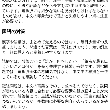
公式の出題方針では、例年、漢字・語彙・表現に関する問題
の後に、小説や評論などから長文を2題出題すると説明され
ています。
選択肢には細かな違いを見分けなければならない
ものがあり、本文の印象だけで選ぶと失点しやすい点に注意
が必要です。
国語の対策
漢字や語彙は、まとめて覚えるのではなく、毎日少量ずつ反
復しましょう。
間違えた言葉は、意味だけでなく、短い例文
と一緒に覚えると定着しやすくなります。
読解では、段落ごとに「誰が・何をしたか」「筆者が最も伝
えたいことは何か」を短く整理する練習が有効です。
選択問
題では、選択肢全体の雰囲気ではなく、本文中の根拠と一致
しているかを確認してください。
記述問題は、本文の言葉をそのまま並べるのではなく、設問
が尋ねている内容に合わせて必要な要素を組み直すことが大
切です。解答後には、主語が抜けていないか、理由と結論が
つながっているか、字数内に必要な内容が入っているかを確
認しましょう。