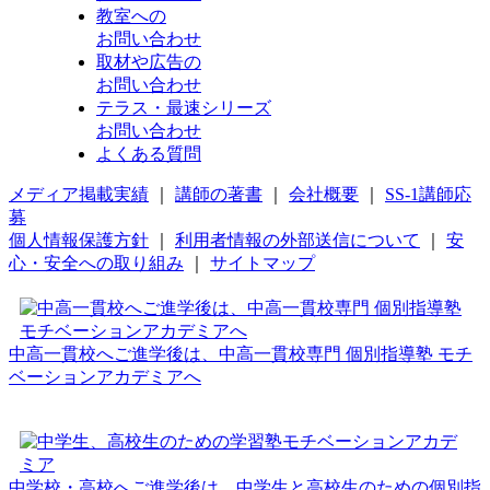
教室への
お問い合わせ
取材や広告の
お問い合わせ
テラス・最速シリーズ
お問い合わせ
よくある質問
メディア掲載実績
｜
講師の著書
｜
会社概要
｜
SS-1講師応
募
個人情報保護方針
｜
利用者情報の外部送信について
｜
安
心・安全への取り組み
｜
サイトマップ
中高一貫校へご進学後は、中高一貫校専門 個別指導塾 モチ
ベーションアカデミアへ
中学校・高校へご進学後は、中学生と高校生のための個別指