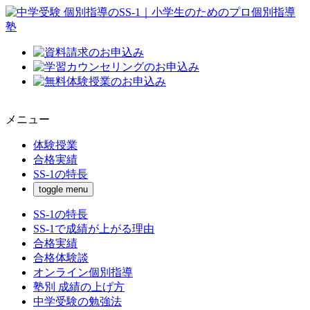
メニュー
体験授業
合格実績
SS-1の特長
toggle menu
SS-1の特長
SS-1で成績が上がる理由
合格実績
合格体験談
オンライン個別指導
塾別 成績の上げ方
中学受験の勉強法