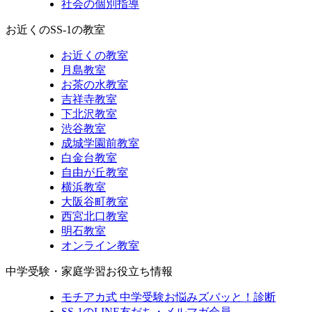
社会の個別指導
お近くのSS-1の教室
お近くの教室
月島教室
お茶の水教室
吉祥寺教室
下北沢教室
渋谷教室
成城学園前教室
白金台教室
自由が丘教室
横浜教室
大阪谷町教室
西宮北口教室
明石教室
オンライン教室
中学受験・家庭学習お役立ち情報
モチアカ式 中学受験お悩みズバッと！診断
SS-1のLINE友だち・メルマガ会員