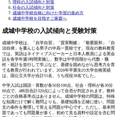
理科の入試傾向と対策
社会の入試傾向と対策
成城中学校合格に向けた学習の進め方
成城中学校を目指すご家庭へ
成城中学校の入試傾向と受験対策
成城中学校は、「自学自習」「質実剛健」「敬愛親和」「自
治自律」を重んじる男子の中高一貫校です。現在の教科教育
では、英語はネイティブスピーカーと日本人教員による英会
話を各学年週1時間実施し、数学は中学段階から代数・幾
何・統計を並行して学ぶなど、基礎を固めながら思考力を育
てる教育が行われています。2026年卒業生の大学合格実績
は、国公立大学が合計51名、うち現役38名でした。
中学入試は国語・算数が各50分100点、社会・理科が各30分
60点で、4科目合計320点によって合否が判定されます。教科
ごとの合格基準点はありません。成城中学校の問題は、特殊
な知識だけで解く難問よりも、基礎知識を正確に使い、問題
文の条件を整理して答える問題が中心です。ただし、基本問
題であっても問題量が多く、初めて見る資料や設定を含む問