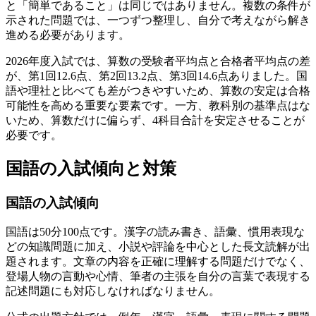
と「簡単であること」は同じではありません。複数の条件が
示された問題では、一つずつ整理し、自分で考えながら解き
進める必要があります。
2026年度入試では、算数の受験者平均点と合格者平均点の差
が、第1回12.6点、第2回13.2点、第3回14.6点ありました。国
語や理社と比べても差がつきやすいため、算数の安定は合格
可能性を高める重要な要素です。一方、教科別の基準点はな
いため、
算数だけに偏らず、4科目合計を安定させることが
必要です。
国語の入試傾向と対策
国語の入試傾向
国語は50分100点です。漢字の読み書き、語彙、慣用表現な
どの知識問題に加え、小説や評論を中心とした長文読解が出
題されます。文章の内容を正確に理解する問題だけでなく、
登場人物の言動や心情、筆者の主張を自分の言葉で表現する
記述問題にも対応しなければなりません。