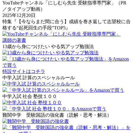
YouTubeチャンネル「にしむら先生 受験指導専門家」（PR
／タイアップ動画）
2025年12月20日
特集『【今ならまだ間に合う】成績を巻き返して志望校に合
格する“起死回生の手段”TOP5』
講師の著書
13歳から身につけたい やる気アップ勉強法
特設サイトはコチラ
中学入試 計算のスペシャルルール
中学入試 社会 塾技１００
難関中学 受験国語の強化書（読解・思考・解法）