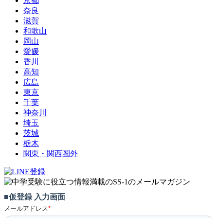
京都
奈良
滋賀
和歌山
岡山
愛媛
香川
高知
広島
東京
千葉
神奈川
埼玉
茨城
栃木
関東・関西圏外