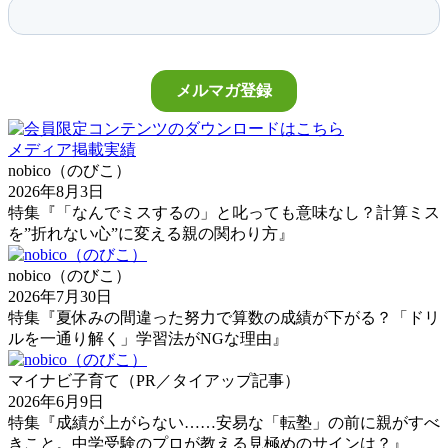
メディア掲載実績
nobico（のびこ）
2026年8月3日
特集『「なんでミスするの」と叱っても意味なし？計算ミス
を”折れない心”に変える親の関わり方』
nobico（のびこ）
2026年7月30日
特集『夏休みの間違った努力で算数の成績が下がる？「ドリ
ルを一通り解く」学習法がNGな理由』
マイナビ子育て（PR／タイアップ記事）
2026年6月9日
特集『成績が上がらない……安易な「転塾」の前に親がすべ
きこと。中学受験のプロが教える見極めのサインは？』