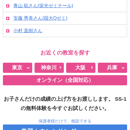
青山 聡さん(栄光ゼミナール)
安藤 秀美さん(国大Qゼミ)
小村 直樹さん
お近くの教室を探す
東京
神奈川
大阪
兵庫
オンライン（全国対応）
月島
西宮北口
お茶の水
明石
お子さんだけの成績の上げ方をお渡しします。
SS-1
白金台
の無料体験を今すぐお試しください。
渋谷
保護者様だけで、相談できる
自由が丘