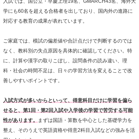
入試では、国公立・早慶上理19名、GMARCH43名、海外大
学にも60名を超える合格者を出しており、国内外の進路に
対応する教育の成果が表れています。
ご家庭では、模試の偏差値や合計点だけで判断するのでは
なく、教科別の失点原因を具体的に確認してください。特
に、計算や漢字の取りこぼし、設問条件の読み違い、理
科・社会の時間不足は、日々の学習方法を変えることで改
善しやすいポイントです。
入試方式が多いからといって、得意科目だけに学習を偏ら
せると、第1回・第2回入試や入学後の学習で苦労する可能
性があります。
まずは国語・算数を中心とした基礎学力を
整え、そのうえで英語資格や得意2科目入試などの強みを活