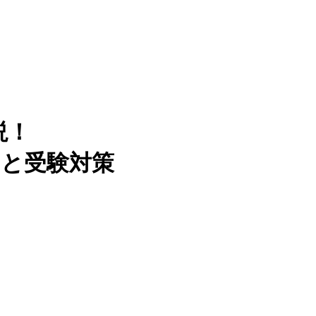
説！
向と受験対策