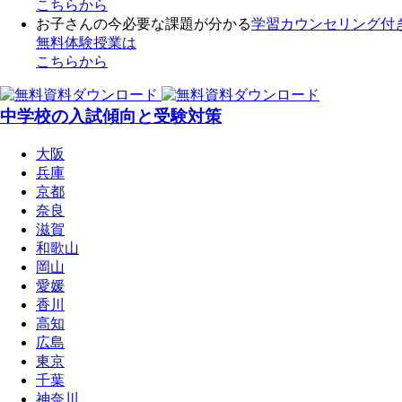
こちらから
お子さんの今必要な課題が分かる
学習カウンセリング付
無料体験授業
は
こちらから
中学校の入試傾向と受験対策
大阪
兵庫
京都
奈良
滋賀
和歌山
岡山
愛媛
香川
高知
広島
東京
千葉
神奈川