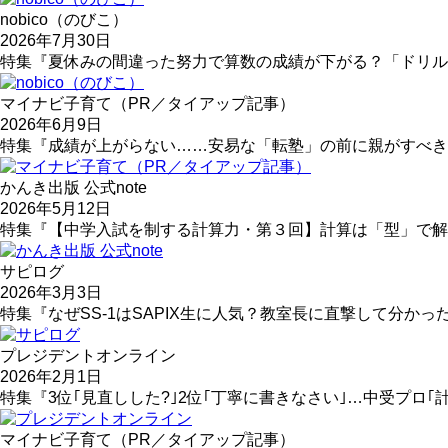
nobico（のびこ）
2026年7月30日
特集『夏休みの間違った努力で算数の成績が下がる？「ドリル
マイナビ子育て（PR／タイアップ記事）
2026年6月9日
特集『成績が上がらない……安易な「転塾」の前に親がすべき
かんき出版 公式note
2026年5月12日
特集『【中学入試を制する計算力・第３回】計算は「型」で解
サピログ
2026年3月3日
特集『なぜSS-1はSAPIX生に人気？教室長に直撃して分かっ
プレジデントオンライン
2026年2月1日
特集『3位｢見直しした?｣2位｢丁寧に書きなさい｣…中受プロ｢
マイナビ子育て（PR／タイアップ記事）