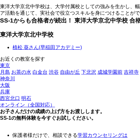
東洋大学京北中学校は、大学付属校としての強みを生かし、幅
ア活動を通じて、実社会で役立つスキルを身につけることがで
SS-1からも合格者が続出！ 東洋大学京北中学校 合
東洋大学京北中学校
植松 葵さん(早稲田アカデミー)
お近くの教室を探す
東京
月島
お茶の水
白金台
渋谷
自由が丘
下北沢
成城学園前
吉祥寺
神奈川
大阪
兵庫
西宮北口
明石
オンライン（全国対応）
お子さんだけの成績の上げ方をお渡しします。
SS-1の無料体験を今すぐお試しください。
保護者様だけで、相談できる
学習カウンセリング
は