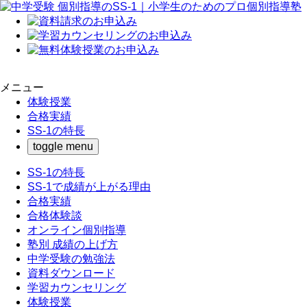
メニュー
体験授業
合格実績
SS-1の特長
toggle menu
SS-1の特長
SS-1で成績が上がる理由
合格実績
合格体験談
オンライン個別指導
塾別 成績の上げ方
中学受験の勉強法
資料ダウンロード
学習カウンセリング
体験授業