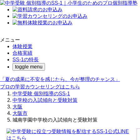
メニュー
体験授業
合格実績
SS-1の特長
toggle menu
「夏の成果に不安を感じたら、今が整理のチャンス」
プロの学習カウンセリングはこちら
中学受験 個別指導のSS-1
中学校の入試傾向と受験対策
大阪
大阪市
城南学園中学校の入試傾向と受験対策