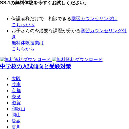
SS-1の無料体験を今すぐお試しください。
保護者様だけで、相談できる
学習カウンセリング
は
こちらから
お子さんの今必要な課題が分かる
学習カウンセリング付
き
無料体験授業
は
こちらから
中学校の入試傾向と受験対策
大阪
兵庫
京都
奈良
滋賀
和歌山
岡山
愛媛
香川