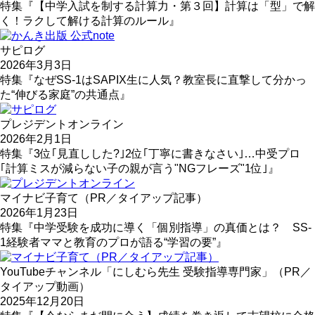
特集『【中学入試を制する計算力・第３回】計算は「型」で解
く！ラクして解ける計算のルール』
サピログ
2026年3月3日
特集『なぜSS-1はSAPIX生に人気？教室長に直撃して分かっ
た“伸びる家庭”の共通点』
プレジデントオンライン
2026年2月1日
特集『3位｢見直しした?｣2位｢丁寧に書きなさい｣…中受プロ
｢計算ミスが減らない子の親が言う"NGフレーズ"1位｣』
マイナビ子育て（PR／タイアップ記事）
2026年1月23日
特集『中学受験を成功に導く「個別指導」の真価とは？ SS-
1経験者ママと教育のプロが語る“学習の要”』
YouTubeチャンネル「にしむら先生 受験指導専門家」（PR／
タイアップ動画）
2025年12月20日