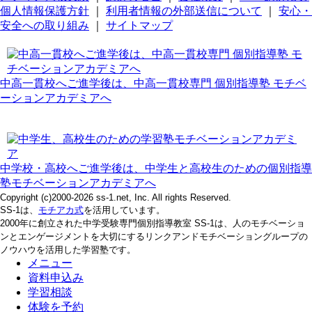
個人情報保護方針
｜
利用者情報の外部送信について
｜
安心・
安全への取り組み
｜
サイトマップ
中高一貫校へご進学後は、中高一貫校専門 個別指導塾 モチベ
ーションアカデミアへ
中学校・高校へご進学後は、中学生と高校生のための個別指導
塾モチベーションアカデミアへ
Copyright (c)2000-2026 ss-1.net, Inc. All rights Reserved.
SS-1は、
モチアカ式
を活用しています。
2000年に創立された中学受験専門個別指導教室 SS-1は、人のモチベーショ
ンとエンゲージメントを大切にするリンクアンドモチベーショングループの
ノウハウを活用した学習塾です。
メニュー
資料申込み
学習相談
体験を予約