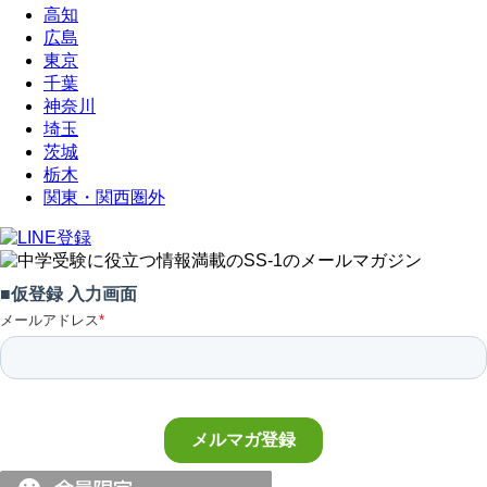
高知
広島
東京
千葉
神奈川
埼玉
茨城
栃木
関東・関西圏外