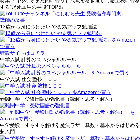
特集『【今ならまだ間に合う】成績を巻き返して志望校に合格
する“起死回生の手段”TOP5』
講師の著書
13歳から身につけたい やる気アップ勉強法
特設サイトはコチラ
中学入試 計算のスペシャルルール
中学入試 社会 塾技１００
難関中学 受験国語の強化書（読解・思考・解法）
中学受験 すらすら解ける魔法ワザ 算数・基本からはじめる
超入門