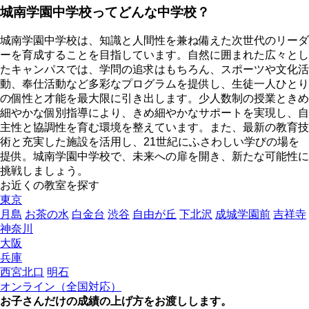
城南学園中学校ってどんな中学校？
城南学園中学校は、知識と人間性を兼ね備えた次世代のリーダ
ーを育成することを目指しています。自然に囲まれた広々とし
たキャンパスでは、学問の追求はもちろん、スポーツや文化活
動、奉仕活動など多彩なプログラムを提供し、生徒一人ひとり
の個性と才能を最大限に引き出します。少人数制の授業ときめ
細やかな個別指導により、きめ細やかなサポートを実現し、自
主性と協調性を育む環境を整えています。また、最新の教育技
術と充実した施設を活用し、21世紀にふさわしい学びの場を
提供。城南学園中学校で、未来への扉を開き、新たな可能性に
挑戦しましょう。
お近くの教室を探す
東京
月島
お茶の水
白金台
渋谷
自由が丘
下北沢
成城学園前
吉祥寺
神奈川
大阪
兵庫
西宮北口
明石
オンライン（全国対応）
お子さんだけの成績の上げ方をお渡しします。