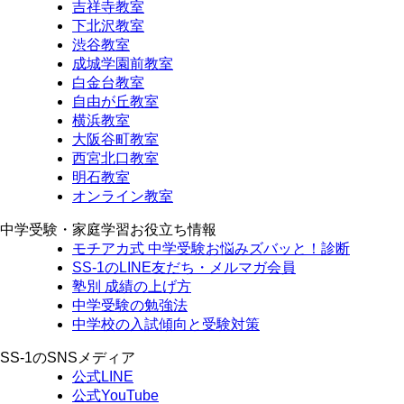
吉祥寺教室
下北沢教室
渋谷教室
成城学園前教室
白金台教室
自由が丘教室
横浜教室
大阪谷町教室
西宮北口教室
明石教室
オンライン教室
中学受験・家庭学習お役立ち情報
モチアカ式 中学受験お悩みズバッと！診断
SS-1のLINE友だち・メルマガ会員
塾別 成績の上げ方
中学受験の勉強法
中学校の入試傾向と受験対策
SS-1のSNSメディア
公式LINE
公式YouTube