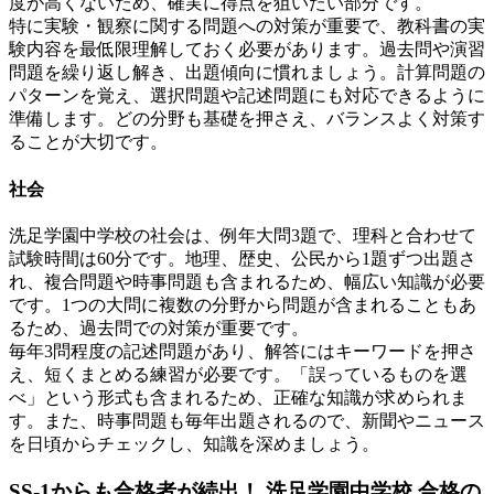
度が高くないため、確実に得点を狙いたい部分です。
特に実験・観察に関する問題への対策が重要で、教科書の実
験内容を最低限理解しておく必要があります。過去問や演習
問題を繰り返し解き、出題傾向に慣れましょう。計算問題の
パターンを覚え、選択問題や記述問題にも対応できるように
準備します。どの分野も基礎を押さえ、バランスよく対策す
ることが大切です。
社会
洗足学園中学校の社会は、例年大問3題で、理科と合わせて
試験時間は60分です。地理、歴史、公民から1題ずつ出題さ
れ、複合問題や時事問題も含まれるため、幅広い知識が必要
です。1つの大問に複数の分野から問題が含まれることもあ
るため、過去問での対策が重要です。
毎年3問程度の記述問題があり、解答にはキーワードを押さ
え、短くまとめる練習が必要です。「誤っているものを選
べ」という形式も含まれるため、正確な知識が求められま
す。また、時事問題も毎年出題されるので、新聞やニュース
を日頃からチェックし、知識を深めましょう。
SS-1からも合格者が続出！ 洗足学園中学校 合格の