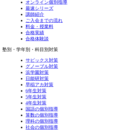
オンライン個別指導
最速シリーズ
講師紹介
ご入会までの流れ
料金・授業料
合格実績
合格体験談
塾別・学年別・科目別対策
サピックス対策
グノーブル対策
浜学園対策
日能研対策
早稲アカ対策
6年生対策
5年生対策
4年生対策
国語の個別指導
算数の個別指導
理科の個別指導
社会の個別指導