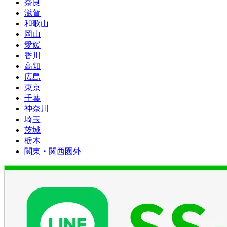
奈良
滋賀
和歌山
岡山
愛媛
香川
高知
広島
東京
千葉
神奈川
埼玉
茨城
栃木
関東・関西圏外