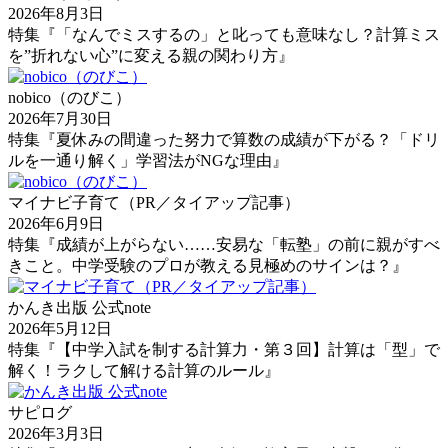
2026年8月3日
特集『「なんでミスするの」と叱っても意味なし？計算ミス
を”折れない心”に変える親の関わり方』
nobico（のびこ）
2026年7月30日
特集『夏休みの間違った努力で算数の成績が下がる？「ドリ
ルを一通り解く」学習法がNGな理由』
マイナビ子育て（PR／タイアップ記事）
2026年6月9日
特集『成績が上がらない……安易な「転塾」の前に親がすべ
きこと。中学受験のプロが教える見極めのサインは？』
かんき出版 公式note
2026年5月12日
特集『【中学入試を制する計算力・第３回】計算は「型」で
解く！ラクして解ける計算のルール』
サピログ
2026年3月3日