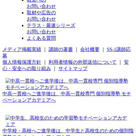
お問い合わせ
取材や広告の
お問い合わせ
テラス・最速シリーズ
お問い合わせ
よくある質問
メディア掲載実績
｜
講師の著書
｜
会社概要
｜
SS-1講師応
募
個人情報保護方針
｜
利用者情報の外部送信について
｜
安
心・安全への取り組み
｜
サイトマップ
中高一貫校へご進学後は、中高一貫校専門 個別指導塾 モチ
ベーションアカデミアへ
中学校・高校へご進学後は、中学生と高校生のための個別指