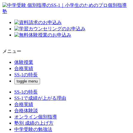
メニュー
体験授業
合格実績
SS-1の特長
toggle menu
SS-1の特長
SS-1で成績が上がる理由
合格実績
合格体験談
オンライン個別指導
塾別 成績の上げ方
中学受験の勉強法