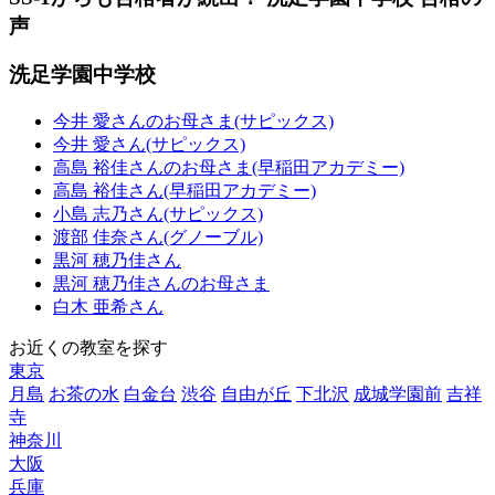
声
洗足学園中学校
今井 愛さんのお母さま(サピックス)
今井 愛さん(サピックス)
高島 裕佳さんのお母さま(早稲田アカデミー)
高島 裕佳さん(早稲田アカデミー)
小島 志乃さん(サピックス)
渡部 佳奈さん(グノーブル)
黒河 穂乃佳さん
黒河 穂乃佳さんのお母さま
白木 亜希さん
お近くの教室を探す
東京
月島
お茶の水
白金台
渋谷
自由が丘
下北沢
成城学園前
吉祥
寺
神奈川
大阪
兵庫