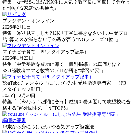
特集『なぜSS-1はSAPIX生に人気？教室長に直撃して分かっ
た“伸びる家庭”の共通点』
プレジデントオンライン
2026年2月1日
特集『3位｢見直しした?｣2位｢丁寧に書きなさい｣…中受プロ
｢計算ミスが減らない子の親が言う"NGフレーズ"1位｣』
マイナビ子育て（PR／タイアップ記事）
2026年1月23日
特集『中学受験を成功に導く「個別指導」の真価とは？
SS-1経験者ママと教育のプロが語る“学習の要”』
YouTubeチャンネル「にしむら先生 受験指導専門家」（PR
／タイアップ動画）
2025年12月20日
特集『【今ならまだ間に合う】成績を巻き返して志望校に合
格する“起死回生の手段”TOP5』
講師の著書
13歳から身につけたい やる気アップ勉強法