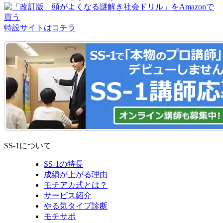
特設サイトはコチラ
SS-1について
SS-1の特長
成績が上がる理由
モチアカ式とは？
サービス紹介
やる気タイプ診断
モチサポ