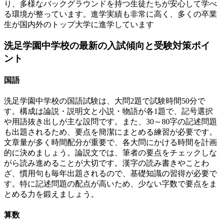
り、多様なバックグラウンドを持つ生徒たちが安心して学べ
る環境が整っています。進学実績も非常に高く、多くの卒業
生が国内外のトップ大学に進学しています​
洗足学園中学校の最新の入試傾向と受験対策ポイ
ント
国語
洗足学園中学校の国語試験は、大問2題で試験時間50分で
す。構成は論説・説明文と小説・物語が各1題で、記号選択
や用語抜き出しが主な設問です。また、30～80字の記述問題
も出題されるため、要点を簡潔にまとめる練習が必要です。
文章量が多く時間配分が重要で、各大問にかける時間を計画
的に決めましょう。論説文では、筆者の要点をチェックしな
がら読み進めることが大切です。漢字の読み書きやことわ
ざ、慣用句も毎年出題されるので、基礎知識の習得が必要で
す。特に記述問題の配点が高いため、少ない字数で要点をま
とめる力を鍛えましょう。
算数