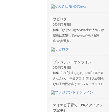
サピログ
2026年3月3日
特集『なぜSS-1はSAPIX生に人気？教
室長に直撃して分かった“伸びる家
庭”の共通点』
プレジデントオンライン
2026年2月1日
特集『3位｢見直しした?｣2位｢丁寧に書
きなさい｣…中受プロ｢計算ミスが減ら
ない子の親が言う"NGフレーズ"1位｣』
マイナビ子育て（PR／タイアッ
プ記事）