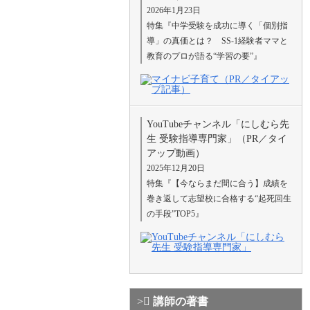
2026年1月23日
特集『中学受験を成功に導く「個別指
導」の真価とは？ SS-1経験者ママと
教育のプロが語る“学習の要”』
YouTubeチャンネル「にしむら先
生 受験指導専門家」（PR／タイ
アップ動画）
2025年12月20日
特集『【今ならまだ間に合う】成績を
巻き返して志望校に合格する“起死回生
の手段”TOP5』
講師の著書