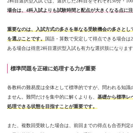
2科目選択型入試では、選択した2科目をそれぞれ50分・10
場合は、4科入試よりも試験時間と配点が大きくなる点に
重要なのは、入試方式の多さを単なる受験機会の多さとし
を選ぶことです。
国語・算数で安定して得点できる場合は
ある場合は得意2科目選択型入試も有力な選択肢になりま
標準問題を正確に処理する力が重要
各教科の難易度は全体として標準的ですが、問われる知識
ません。難問だけを集中的に解くよりも、
基礎から標準レ
処理できる状態を目指すことが重要です。
また、複数回受験した場合は、前回までの得点も合否判定