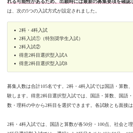
れる可能性があるため、出願時には最新の募集要項を確認
は、次の5つの入試方式が設定されました。
2科・4科入試
2科入試①（特別奨学生入試）
2科入試②
得意2科目選択型入試A
得意2科目選択型入試B
募集人数は合計105名です。2科・4科入試では国語・算数
験します。得意2科目選択型入試では、国語・算数、国語
数・理科の中から2科目を選択できます。各試験とも面接
2科・4科入試では、国語と算数が各50分・100点、社会と